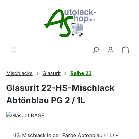
Zum Hauptinhalt springen
Ware
Mischlacke
Glasurit
Reihe 22
Glasurit 22-HS-Mischlack
Abtönblau PG 2 / 1L
HS-Mischlack in der Farbe Abtönblau (1 L) -