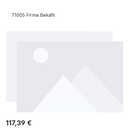
71005 Firma Bekafil
Bildergalerie überspringen
Regulärer Preis:
117,39 €