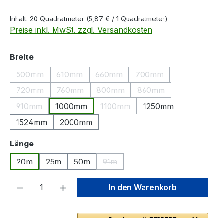
Inhalt:
20 Quadratmeter
(5,87 € / 1 Quadratmeter)
Preise inkl. MwSt. zzgl. Versandkosten
auswählen
Breite
500mm
610mm
660mm
700mm
(Diese Option ist zurzeit nicht verfügbar.)
(Diese Option ist zurzeit nicht verfügbar.)
(Diese Option ist zurzeit nicht ver
(Diese Option ist zurz
720mm
760mm
800mm
860mm
(Diese Option ist zurzeit nicht verfügbar.)
(Diese Option ist zurzeit nicht verfügbar.)
(Diese Option ist zurzeit nicht ver
(Diese Option ist zurz
910mm
1000mm
1100mm
1250mm
(Diese Option ist zurzeit nicht verfügbar.)
(Diese Option ist zurzeit nicht v
1524mm
2000mm
auswählen
Länge
20m
25m
50m
91m
(Diese Option ist zurzeit nicht ver
Produkt Anzahl: Gib den gewünschten We
In den Warenkorb