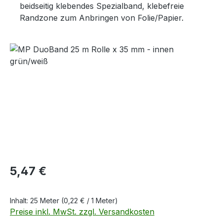
beidseitig klebendes Spezialband, klebefreie
Randzone zum Anbringen von Folie/Papier.
Bildergalerie überspringen
Regulärer Preis:
5,47 €
Inhalt:
25 Meter
(0,22 € / 1 Meter)
Preise inkl. MwSt. zzgl. Versandkosten