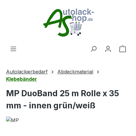
Zum Hauptinhalt springen
Ware
Autolackierbedarf
Abdeckmaterial
Klebebänder
MP DuoBand 25 m Rolle x 35
mm - innen grün/weiß