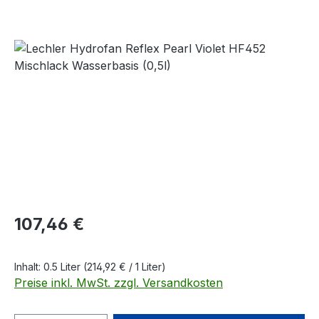
Bildergalerie überspringen
Regulärer Preis:
107,46 €
Inhalt:
0.5 Liter
(214,92 € / 1 Liter)
Preise inkl. MwSt. zzgl. Versandkosten