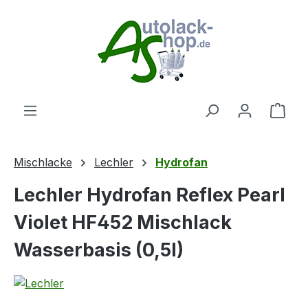
Zum Hauptinhalt springen
Ware
Mischlacke
Lechler
Hydrofan
Lechler Hydrofan Reflex Pearl
Violet HF452 Mischlack
Wasserbasis (0,5l)