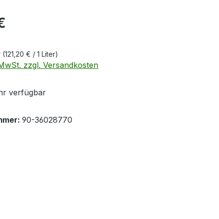
eis:
€
r
(121,20 € / 1 Liter)
. MwSt. zzgl. Versandkosten
r verfügbar
mmer:
90-36028770