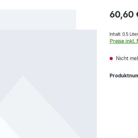
Regulärer Pr
60,60 
Inhalt:
0.5 Lite
Preise inkl
Nicht meh
Produktnu