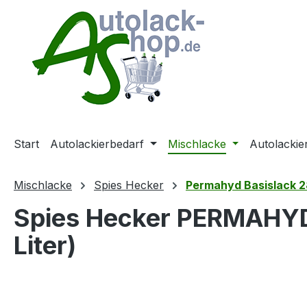
m Hauptinhalt springen
Zur Suche springen
Zur Hauptnavigation springen
Start
Autolackierbedarf
Mischlacke
Autolackie
Mischlacke
Spies Hecker
Permahyd Basislack 2
Spies Hecker PERMAHYD
Liter)