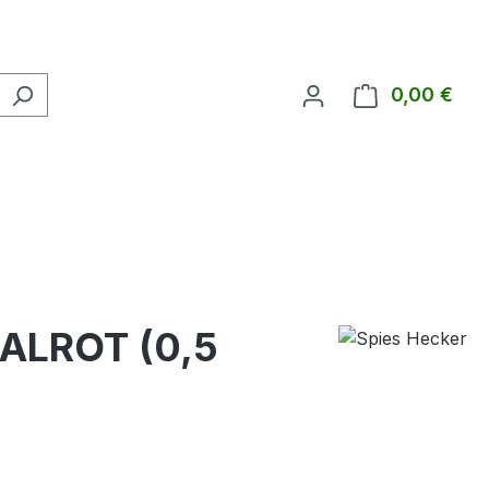
0,00 €
Ware
ALROT (0,5