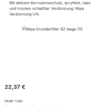
Mit aktivem Korrosionsschutz, acrylfest, nass
und trocken schleifbar Verdünnung: Mipa
Verdünnung UN.
Bildergalerie überspringen
Regulärer Preis:
22,37 €
Inhalt:
1 Liter