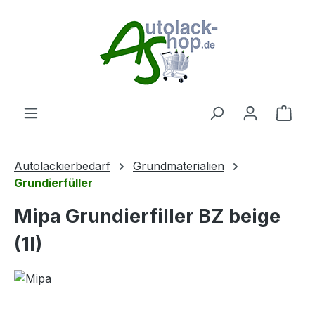
Zum Hauptinhalt springen
Ware
Autolackierbedarf
Grundmaterialien
Grundierfüller
Mipa Grundierfiller BZ beige
(1l)