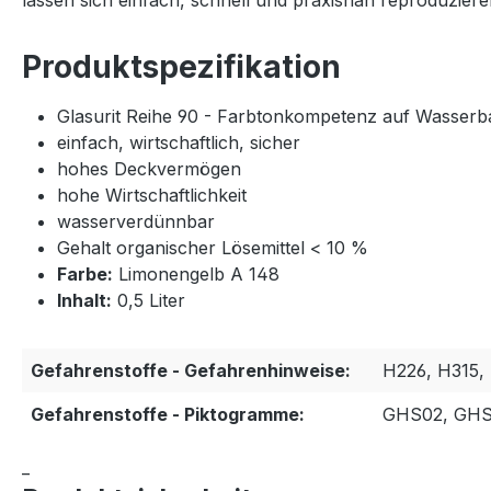
lassen sich einfach, schnell und praxisnah reproduzier
Produktspezifikation
Glasurit Reihe 90 - Farbtonkompetenz auf Wasserb
einfach, wirtschaftlich, sicher
hohes Deckvermögen
hohe Wirtschaftlichkeit
wasserverdünnbar
Gehalt organischer Lösemittel < 10 %
Farbe:
Limonengelb A 148
Inhalt:
0,5 Liter
Gefahrenstoffe - Gefahrenhinweise:
H226, H315,
Gefahrenstoffe - Piktogramme:
GHS02, GH
_