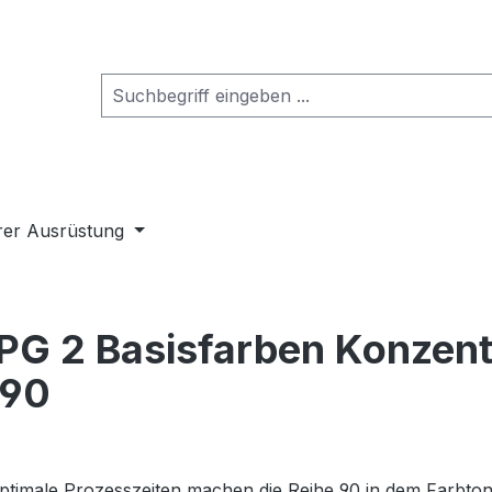
rer Ausrüstung
PG 2 Basisfarben Konzent
 90
optimale Prozesszeiten machen die Reihe 90 in dem Farbto