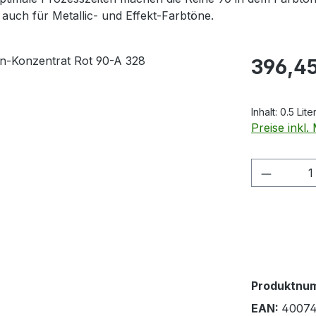
auch für Metallic- und Effekt-Farbtöne.
Regulärer Pr
396,45
Inhalt:
0.5 Lite
Preise inkl
Produkt
Produktnu
EAN:
4007