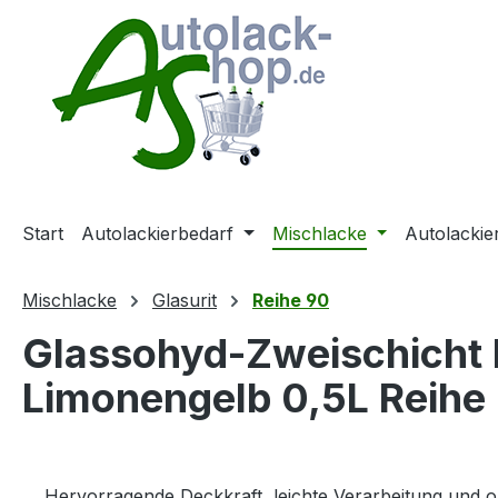
m Hauptinhalt springen
Zur Suche springen
Zur Hauptnavigation springen
Start
Autolackierbedarf
Mischlacke
Autolackie
Mischlacke
Glasurit
Reihe 90
Glassohyd-Zweischicht 
Limonengelb 0,5L Reihe
Hervorragende Deckkraft, leichte Verarbeitung und 