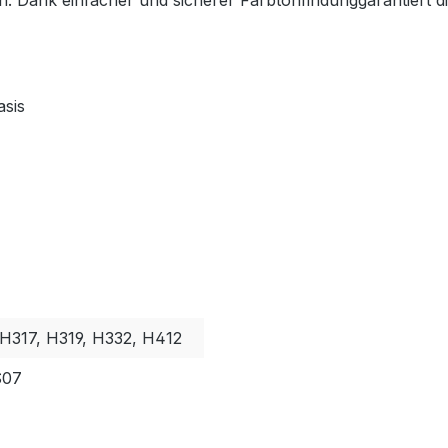
en. Dank einfacher und sicherer Farbtonfindunggarantiert d
asis
 H317, H319, H332, H412
S07