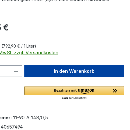
eis:
 €
r
(792,90 € / 1 Liter)
. MwSt. zzgl. Versandkosten
 Anzahl: Gib den gewünschten Wert ein 
In den Warenkorb
mmer:
11-90 A 148/0,5
440657494