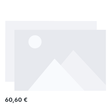
Bildergalerie überspringen
Regulärer Preis:
60,60 €