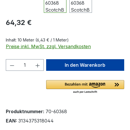
Regulärer Preis:
64,32 €
Inhalt:
10 Meter
(6,43 € / 1 Meter)
Preise inkl. MwSt. zzgl. Versandkosten
Produkt Anzahl: Gib den gewünschten We
In den Warenkorb
Produktnummer:
70-60368
EAN:
3134375318044