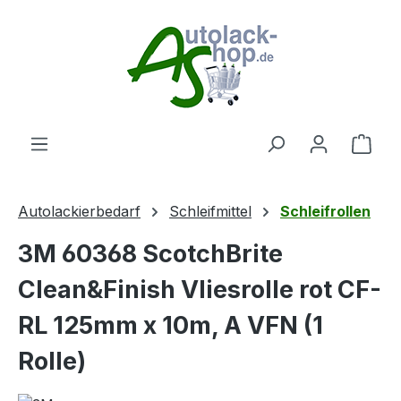
Zum Hauptinhalt springen
Ware
Autolackierbedarf
Schleifmittel
Schleifrollen
3M 60368 ScotchBrite
Clean&Finish Vliesrolle rot CF-
RL 125mm x 10m, A VFN (1
Rolle)