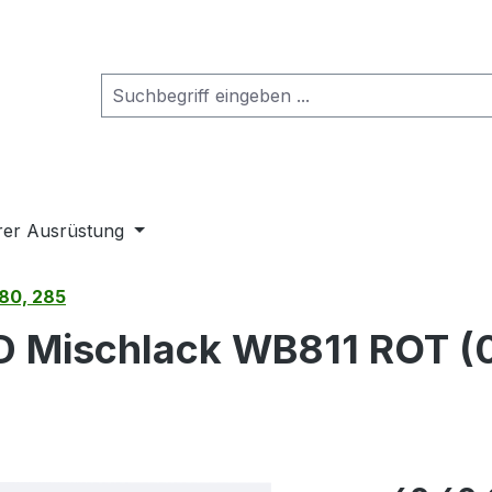
rer Ausrüstung
80, 285
Mischlack WB811 ROT (0,
Regulärer Pr