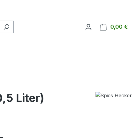
0,00 €
Ware
5 Liter)
eis: