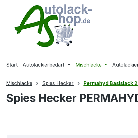
m Hauptinhalt springen
Zur Suche springen
Zur Hauptnavigation springen
Start
Autolackierbedarf
Mischlacke
Autolackie
Mischlacke
Spies Hecker
Permahyd Basislack 2
Spies Hecker PERMAHYD 
Bildergalerie überspringen