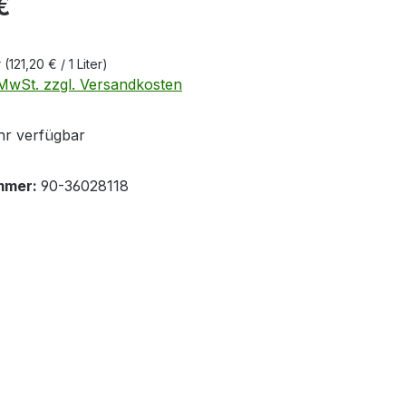
€
r
(121,20 € / 1 Liter)
. MwSt. zzgl. Versandkosten
r verfügbar
mmer:
90-36028118