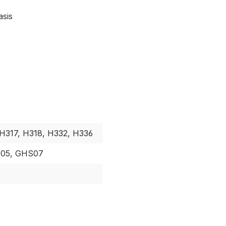
asis
 H317, H318, H332, H336
05, GHS07