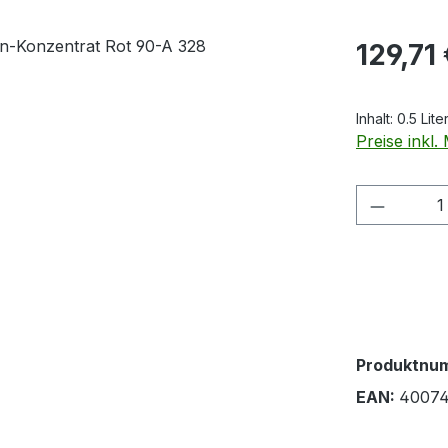
Regulärer Pr
129,71
Inhalt:
0.5 Lite
Preise inkl
Produkt
Produktnu
EAN:
4007