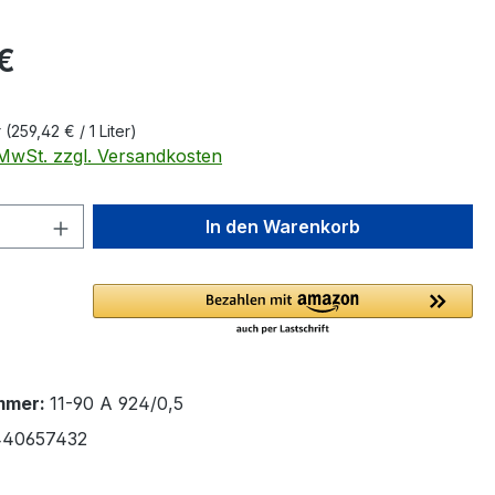
eis:
 €
r
(259,42 € / 1 Liter)
. MwSt. zzgl. Versandkosten
 Anzahl: Gib den gewünschten Wert ein 
In den Warenkorb
mmer:
11-90 A 924/0,5
440657432