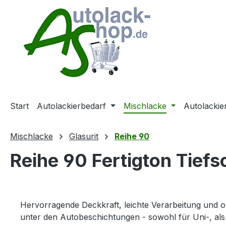
m Hauptinhalt springen
Zur Suche springen
Zur Hauptnavigation springen
Start
Autolackierbedarf
Mischlacke
Autolackie
Mischlacke
Glasurit
Reihe 90
Reihe 90 Fertigton Tief
Hervorragende Deckkraft, leichte Verarbeitung und o
unter den Autobeschichtungen - sowohl für Uni-, als 