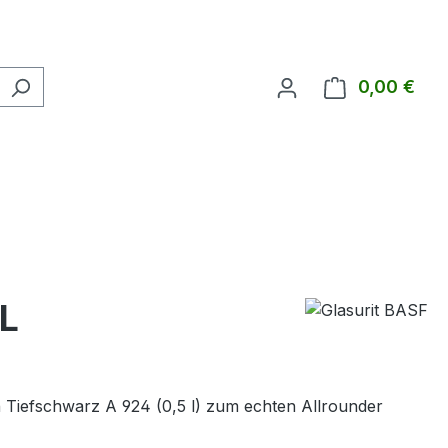
0,00 €
Ware
5L
 Tiefschwarz A 924 (0,5 l) zum echten Allrounder