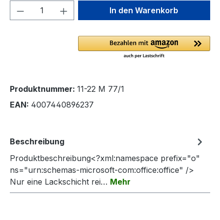
Produkt Anzahl: Gib den gewünschten We
In den Warenkorb
Produktnummer:
11-22 M 77/1
EAN:
4007440896237
Beschreibung
Produktbeschreibung<?xml:namespace prefix="o"
ns="urn:schemas-microsoft-com:office:office" />
Nur eine Lackschicht rei…
Mehr