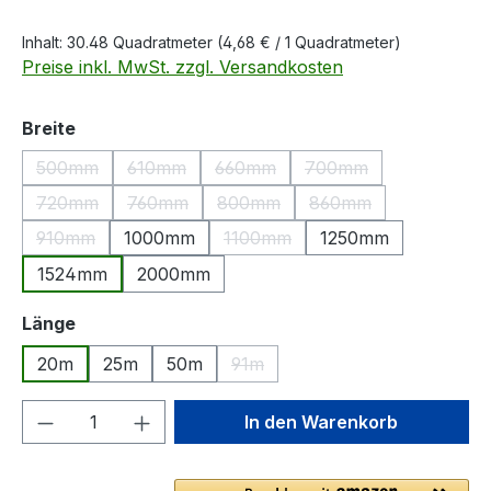
Inhalt:
30.48 Quadratmeter
(4,68 € / 1 Quadratmeter)
Preise inkl. MwSt. zzgl. Versandkosten
auswählen
Breite
500mm
610mm
660mm
700mm
(Diese Option ist zurzeit nicht verfügbar.)
(Diese Option ist zurzeit nicht verfügbar.)
(Diese Option ist zurzeit nicht ver
(Diese Option ist zurz
720mm
760mm
800mm
860mm
(Diese Option ist zurzeit nicht verfügbar.)
(Diese Option ist zurzeit nicht verfügbar.)
(Diese Option ist zurzeit nicht ver
(Diese Option ist zurz
910mm
1000mm
1100mm
1250mm
(Diese Option ist zurzeit nicht verfügbar.)
(Diese Option ist zurzeit nicht ve
1524mm
2000mm
auswählen
Länge
20m
25m
50m
91m
(Diese Option ist zurzeit nicht ver
Produkt Anzahl: Gib den gewünschten We
In den Warenkorb