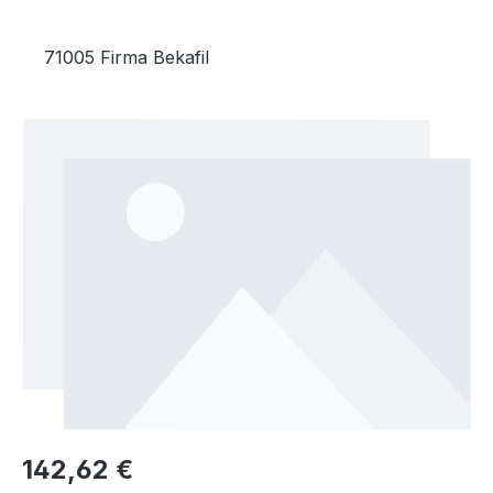
71005 Firma Bekafil
Bildergalerie überspringen
Regulärer Preis:
142,62 €