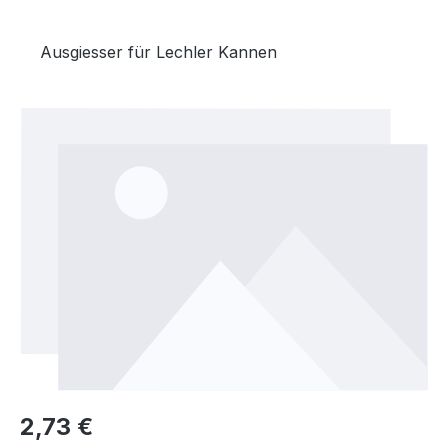
Ausgiesser für Lechler Kannen
Bildergalerie überspringen
Regulärer Preis:
2,73 €