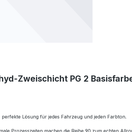
yd-Zweischicht PG 2 Basisfarben
e perfekte Lösung für jedes Fahrzeug und jeden Farbton.
imale Prozesszeiten machen die Reihe 90 zum echten Allr