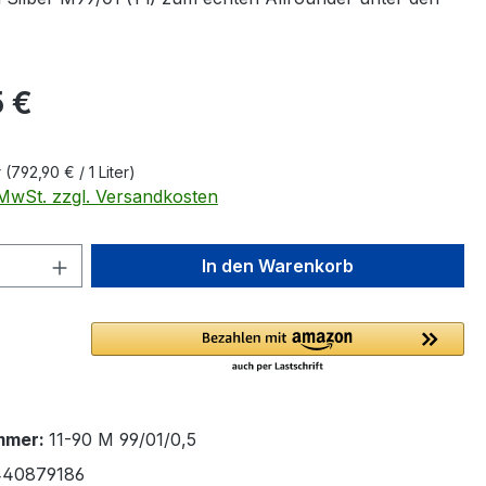
eis:
 €
r
(792,90 € / 1 Liter)
. MwSt. zzgl. Versandkosten
 Anzahl: Gib den gewünschten Wert ein 
In den Warenkorb
mmer:
11-90 M 99/01/0,5
40879186