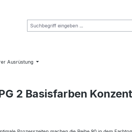
rer Ausrüstung
G 2 Basisfarben Konzentr
ptimale Prozesszeiten machen die Reihe 90 in dem Farbton