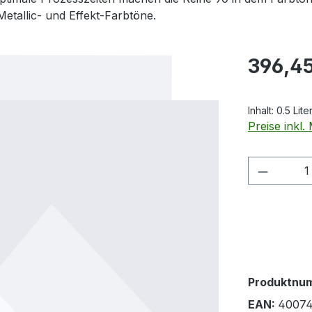
etallic- und Effekt-Farbtöne.
Regulärer Pr
396,45
Inhalt:
0.5 Lite
Preise inkl
Produkt
Produktnu
EAN:
40074