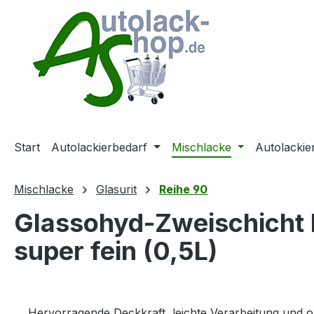
m Hauptinhalt springen
Zur Suche springen
Zur Hauptnavigation springen
Start
Autolackierbedarf
Mischlacke
Autolackie
Mischlacke
Glasurit
Reihe 90
Glassohyd-Zweischicht P
super fein (0,5L)
Hervorragende Deckkraft, leichte Verarbeitung und o