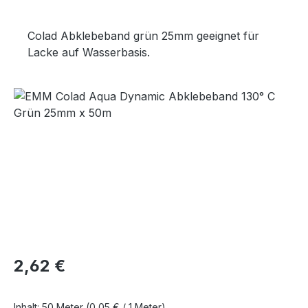
Colad Abklebeband grün 25mm geeignet für
Lacke auf Wasserbasis.
Bildergalerie überspringen
Regulärer Preis:
2,62 €
Inhalt:
50 Meter
(0,05 € / 1 Meter)