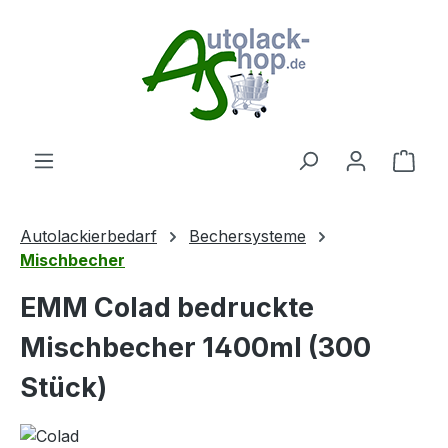
Zum Hauptinhalt springen
Ware
Autolackierbedarf
Bechersysteme
Mischbecher
EMM Colad bedruckte
Mischbecher 1400ml (300
Stück)