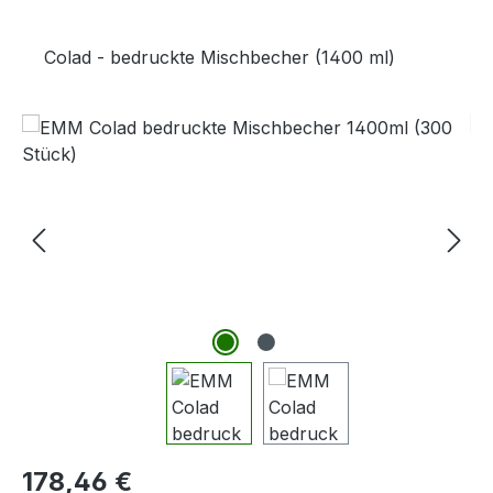
Colad - bedruckte Mischbecher (1400 ml)
Bildergalerie überspringen
Regulärer Preis:
178,46 €