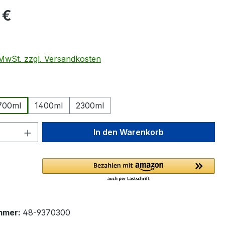
eis:
 €
. MwSt. zzgl. Versandkosten
ählen
700ml
1400ml
2300ml
 Anzahl: Gib den gewünschten Wert ein 
In den Warenkorb
mmer:
48-9370300