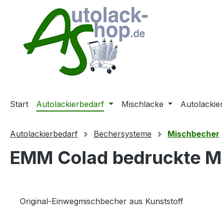
m Hauptinhalt springen
Zur Suche springen
Zur Hauptnavigation springen
Start
Autolackierbedarf
Mischlacke
Autolackie
Autolackierbedarf
Bechersysteme
Mischbecher
EMM Colad bedruckte M
Original-Einwegmischbecher aus Kunststoff