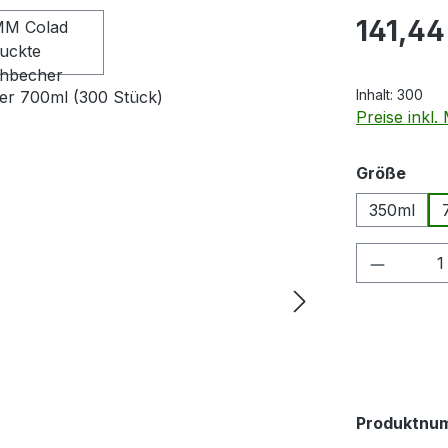
Regulärer Pr
141,44
Inhalt:
300
Preise inkl
ausw
Größe
350ml
Produkt
Produktnu