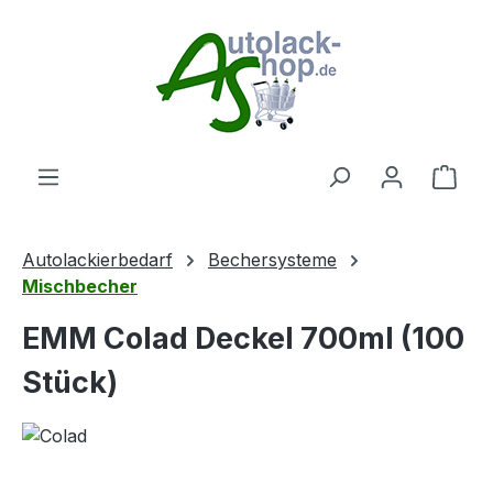
Zum Hauptinhalt springen
Ware
Autolackierbedarf
Bechersysteme
Mischbecher
EMM Colad Deckel 700ml (100
Stück)