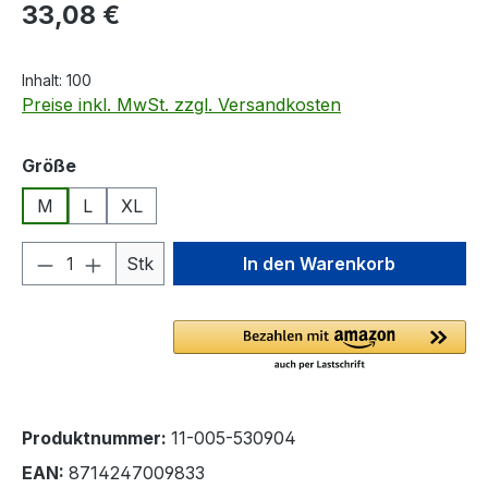
Regulärer Preis:
33,08 €
Inhalt:
100
Preise inkl. MwSt. zzgl. Versandkosten
auswählen
Größe
M
L
XL
Produkt Anzahl: Gib den gewünschten We
Stk
In den Warenkorb
Produktnummer:
11-005-530904
EAN:
8714247009833