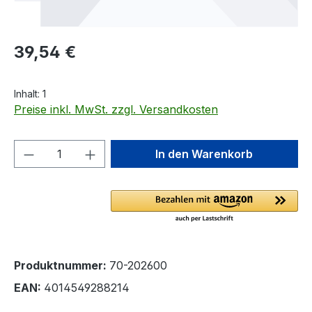
Regulärer Preis:
39,54 €
Inhalt:
1
Preise inkl. MwSt. zzgl. Versandkosten
Produkt Anzahl: Gib den gewünschten We
In den Warenkorb
Produktnummer:
70-202600
EAN:
4014549288214