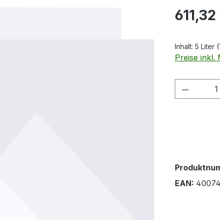
Regulärer Pr
611,32
Inhalt:
5 Liter
(
Preise inkl
Produkt
Produktnu
EAN:
40074