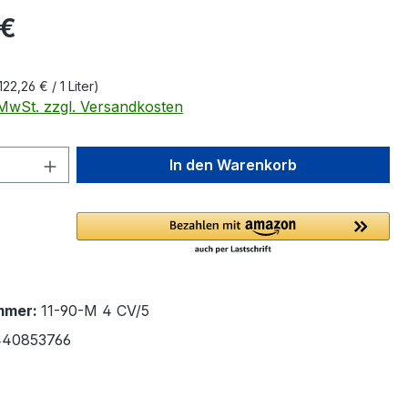
eis:
 €
122,26 € / 1 Liter)
. MwSt. zzgl. Versandkosten
 Anzahl: Gib den gewünschten Wert ein 
In den Warenkorb
mmer:
11-90-M 4 CV/5
40853766