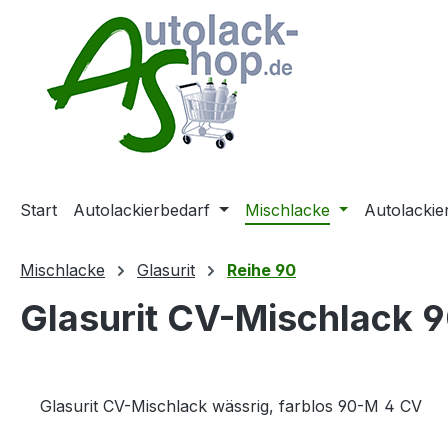
m Hauptinhalt springen
Zur Suche springen
Zur Hauptnavigation springen
Start
Autolackierbedarf
Mischlacke
Autolackie
Mischlacke
Glasurit
Reihe 90
Glasurit CV-Mischlack 9
Glasurit CV-Mischlack wässrig, farblos 90-M 4 CV