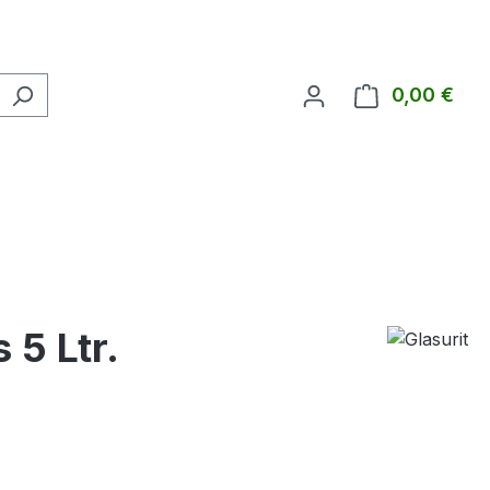
0,00 €
Ware
 5 Ltr.