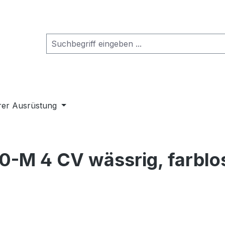
rer Ausrüstung
0-M 4 CV wässrig, farblos