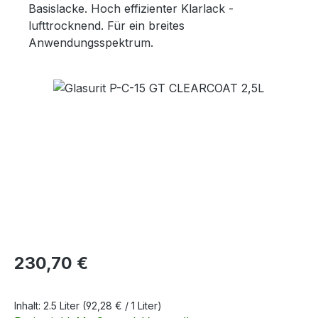
Basislacke. Hoch effizienter Klarlack -
lufttrocknend. Für ein breites
Anwendungsspektrum.
Bildergalerie überspringen
Regulärer Preis:
230,70 €
Inhalt:
2.5 Liter
(92,28 € / 1 Liter)