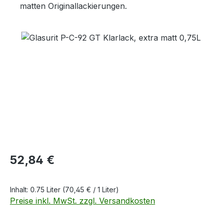
matten Originallackierungen.
Bildergalerie überspringen
Regulärer Preis:
52,84 €
Inhalt:
0.75 Liter
(70,45 € / 1 Liter)
Preise inkl. MwSt. zzgl. Versandkosten