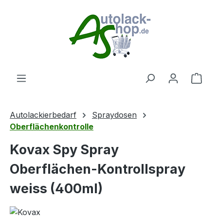
Zum Hauptinhalt springen
Ware
Autolackierbedarf
Spraydosen
Oberflächenkontrolle
Kovax Spy Spray
Oberflächen-Kontrollspray
weiss (400ml)