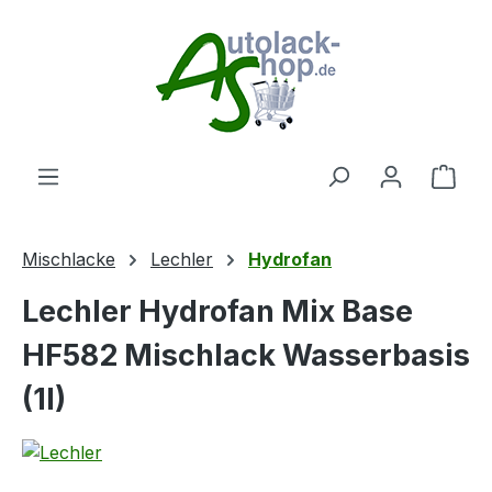
Zum Hauptinhalt springen
Ware
Mischlacke
Lechler
Hydrofan
Lechler Hydrofan Mix Base
HF582 Mischlack Wasserbasis
(1l)