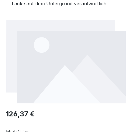
Lacke auf dem Untergrund verantwortlich.
Bildergalerie überspringen
Regulärer Preis:
126,37 €
Inhalt:
1 Liter