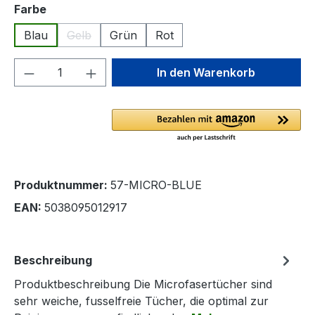
auswählen
Farbe
Blau
Gelb
Grün
Rot
(Diese Option ist zurzeit nicht verfügbar.)
Produkt Anzahl: Gib den gewünschten We
In den Warenkorb
Produktnummer:
57-MICRO-BLUE
EAN:
5038095012917
Beschreibung
Produktbeschreibung Die Microfasertücher sind
sehr weiche, fusselfreie Tücher, die optimal zur