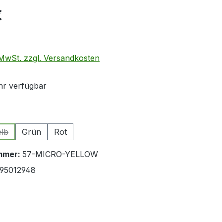
eis:
€
. MwSt. zzgl. Versandkosten
r verfügbar
ählen
lb
Grün
Rot
(Diese Option ist zurzeit nicht verfügbar.)
mmer:
57-MICRO-YELLOW
95012948