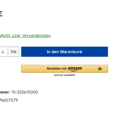
eis:
€
. MwSt. zzgl. Versandkosten
 Anzahl: Gib den gewünschten Wert ein 
Stk
In den Warenkorb
mmer:
10-225610000
76607079