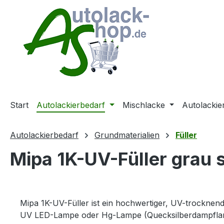
m Hauptinhalt springen
Zur Suche springen
Zur Hauptnavigation springen
Start
Autolackierbedarf
Mischlacke
Autolackie
Autolackierbedarf
Grundmaterialien
Füller
Mipa 1K-UV-Füller grau sp
Mipa 1K-UV-Füller ist ein hochwertiger, UV-trocknend
UV LED-Lampe oder Hg-Lampe (Quecksilberdampflam