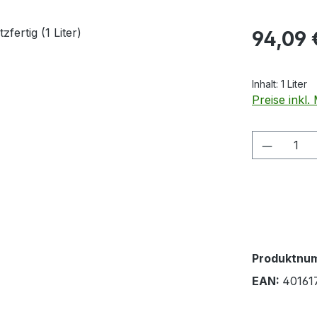
Regulärer Pr
94,09 
Inhalt:
1 Liter
Preise inkl
Produkt
Produktnu
EAN:
40161