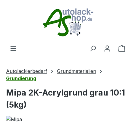
Zum Hauptinhalt springen
Ware
Autolackierbedarf
Grundmaterialien
Grundierung
Mipa 2K-Acrylgrund grau 10:1
(5kg)