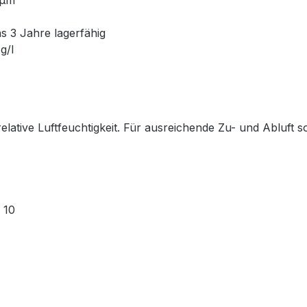
 μm
s 3 Jahre lagerfähig
g/l
lative Luftfeuchtigkeit. Für ausreichende Zu- und Abluft s
 10