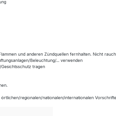
kung
 Flammen und anderen Zündquellen fernhalten. Nicht rauc
Lüftungsanlagen/Beleuchtung/... verwenden
Gesichtsschutz tragen
hen.
rtlichen/regionalen/nationalen/internationalen Vorschrift