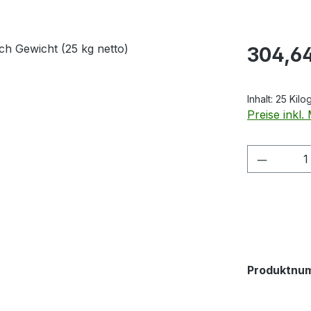
Regulärer Pr
304,6
Inhalt:
25 Kil
Preise inkl
Produkt
Produktnu