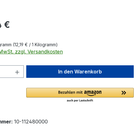
eis:
4 €
ogramm
(12,19 € / 1 Kilogramm)
. MwSt. zzgl. Versandkosten
 Anzahl: Gib den gewünschten Wert ein 
In den Warenkorb
mmer:
10-112480000