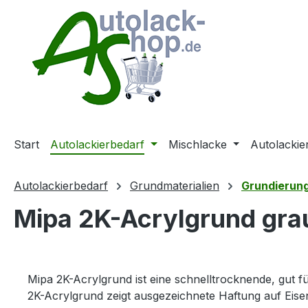
m Hauptinhalt springen
Zur Suche springen
Zur Hauptnavigation springen
Start
Autolackierbedarf
Mischlacke
Autolackie
Autolackierbedarf
Grundmaterialien
Grundierun
Mipa 2K-Acrylgrund grau
Mipa 2K-Acrylgrund ist eine schnelltrocknende, gut 
2K-Acrylgrund zeigt ausgezeichnete Haftung auf Eise