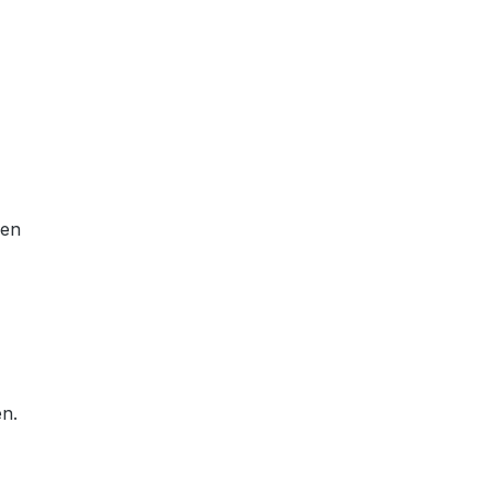
hen
en.