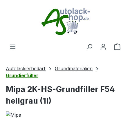
Zum Hauptinhalt springen
Ware
Autolackierbedarf
Grundmaterialien
Grundierfüller
Mipa 2K-HS-Grundfiller F54
hellgrau (1l)