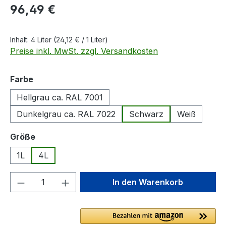
Regulärer Preis:
96,49 €
Inhalt:
4 Liter
(24,12 € / 1 Liter)
Preise inkl. MwSt. zzgl. Versandkosten
auswählen
Farbe
Hellgrau ca. RAL 7001
Dunkelgrau ca. RAL 7022
Schwarz
Weiß
auswählen
Größe
1L
4L
Produkt Anzahl: Gib den gewünschten We
In den Warenkorb