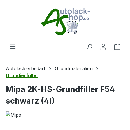
Zum Hauptinhalt springen
Ware
Autolackierbedarf
Grundmaterialien
Grundierfüller
Mipa 2K-HS-Grundfiller F54
schwarz (4l)