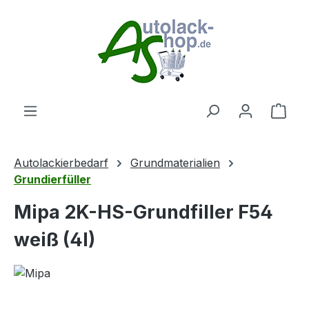
Zum Hauptinhalt springen
Ware
Autolackierbedarf
Grundmaterialien
Grundierfüller
Mipa 2K-HS-Grundfiller F54
weiß (4l)