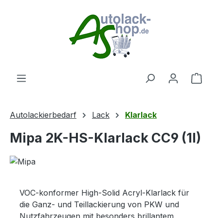
Zum Hauptinhalt springen
Ware
Autolackierbedarf
Lack
Klarlack
Mipa 2K-HS-Klarlack CC9 (1l)
VOC-konformer High-Solid Acryl-Klarlack für
die Ganz- und Teillackierung von PKW und
Nutzfahrzeugen mit besonders brillantem