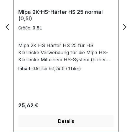
Mipa 2K-HS-Härter HS 25 normal
(0,5l)
Größe:
0,5L
Mipa 2K HS Härter HS 25 für HS
Klarlacke Verwendung für die Mipa HS-
Klarlacke Mit einem HS-System (hoher
Festkörperanteil) spart man Zeit und
Inhalt:
0.5 Liter
(51,24 € / 1 Liter)
Material ein! schnelle Trocknung und
Polierbarkeit Verarbeitung: Angebrochene
Gebinde kurzfristig verbrauchen.
Kennzeichnung gemäß Verordnung (EG)
Nr. 1272/2008: Gefahrenhinweise: (H226)
Regulärer Preis:
25,62 €
Flüssigkeit und Dampf entzündbar (H332)
Gesundheitsschädlich bei Einatmen.
Details
(H317) Kann allergische Hautreaktionen
verursachen. (H335) Kann die Atemwege