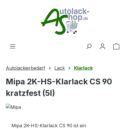
Zum Hauptinhalt springen
Ware
Autolackierbedarf
Lack
Klarlack
Mipa 2K-HS-Klarlack CS 90
kratzfest (5l)
Mipa 2K-HS-Klarlack CS 90 ist ein