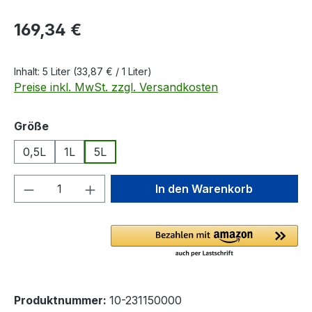
Regulärer Preis:
169,34 €
Inhalt:
5 Liter
(33,87 € / 1 Liter)
Preise inkl. MwSt. zzgl. Versandkosten
auswählen
Größe
0,5L
1L
5L
Produkt Anzahl: Gib den gewünschten We
In den Warenkorb
Produktnummer:
10-231150000