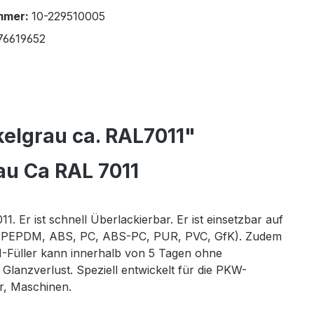
mmer:
10-229510005
76619652
kelgrau ca. RAL7011"
au Ca RAL 7011
 Er ist schnell Überlackierbar. Er ist einsetzbar auf
 B. PPEPDM, ABS, PC, ABS-PC, PUR, PVC, GfK). Zudem
N-Füller kann innerhalb von 5 Tagen ohne
Glanzverlust. Speziell entwickelt für die PKW-
r, Maschinen.