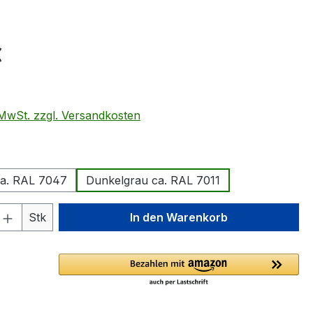
eis:
€
. MwSt. zzgl. Versandkosten
ählen
ca. RAL 7047
Dunkelgrau ca. RAL 7011
 Anzahl: Gib den gewünschten Wert ein 
Stk
In den Warenkorb