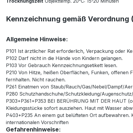
Trocknungszeit
Objekttemp. 20°C: 15-20 Minuten
Kennzeichnung gemäß Verordnung (
Allgemeine Hinweise:
P101 Ist ärztlicher Rat erforderlich, Verpackung oder Ke
P102 Darf nicht in die Hände von Kindern gelangen.
P103 Vor Gebrauch Kennzeichnungsetikett lesen.
P210 Von Hitze, heißen Oberflächen, Funken, offenen
fernhalten. Nicht rauchen.
P261 Einatmen von Staub/Rauch/Gas/Nebel/Dampf/Aer
P280 Schutzhandschuhe/Schutzkleidung/Augenschutz/G
P303+P361+P353 BEI BERÜHRUNG MIT DER HAUT (oder 
Kleidungsstücke sofort ausziehen. Haut mit Wasser ab
P403+P235 An einem gut belüfteten Ort aufbewahren. Küh
internationalen Vorschriften
Gefahrenhinweise: