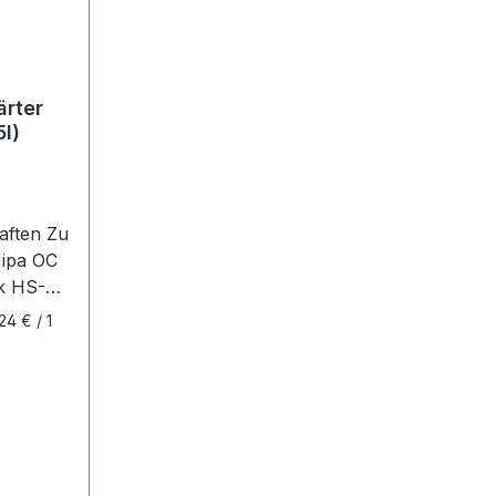
rter
5l)
aften Zu
Mipa OC
k HS-
1 Mipa
24 € / 1
1 Mipa
sislack
-
 2 :
k matt
ichnung