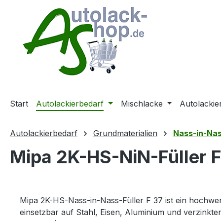
m Hauptinhalt springen
Zur Suche springen
Zur Hauptnavigation springen
Start
Autolackierbedarf
Mischlacke
Autolackie
Autolackierbedarf
Grundmaterialien
Nass-in-Na
Mipa 2K-HS-NiN-Füller F 
Mipa 2K-HS-Nass-in-Nass-Füller F 37 ist ein hochwerti
einsetzbar auf Stahl, Eisen, Aluminium und verzink