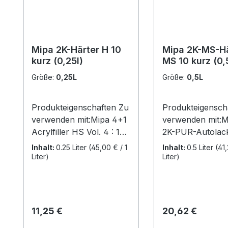
Mipa 2K-Härter H 10
Mipa 2K-MS-Hä
kurz (0,25l)
MS 10 kurz (0,
Größe:
0,25L
Größe:
0,5L
Produkteigenschaften Zu
Produkteigensch
verwenden mit:Mipa 4+1
verwenden mit:
Acrylfiller HS Vol. 4 : 1
2K-PUR-Autolac
Mipa 2K-HS-Fillprimer
Qualität Vol. 2 : 
Inhalt:
0.25 Liter
(45,00 € / 1
Inhalt:
0.5 Liter
(41,
Vol. 4 : 1Mipa 2K -
PUR HS Vol. 2 : 
Liter)
Liter)
Primer AZ Vol. 4 : 1 Mipa
2K-Acryl-HSChas
2K-Acrylgrund Vol. 7 :
Vol. 2 : 1 Mipa 2K
1Kennzeichnung gemäß
Klarlack CPE Vol.
Verordnung (EG) Nr.
1Mipa 2K-Klarlac
Regulärer Preis:
Regulärer Preis:
11,25 €
20,62 €
1272/2008:
Vol. 2 : 1Kennze