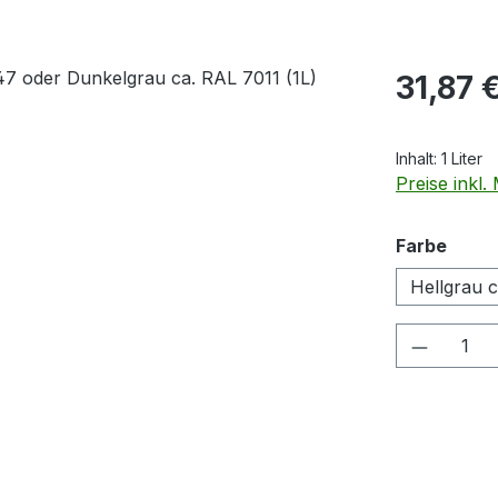
Regulärer Pr
31,87 
Inhalt:
1 Liter
Preise inkl
ausw
Farbe
Hellgrau 
Produkt