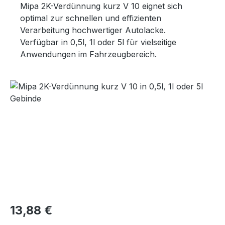
Mipa 2K-Verdünnung kurz V 10 eignet sich
optimal zur schnellen und effizienten
Verarbeitung hochwertiger Autolacke.
Verfügbar in 0,5l, 1l oder 5l für vielseitige
Anwendungen im Fahrzeugbereich.
Bildergalerie überspringen
Regulärer Preis:
13,88 €