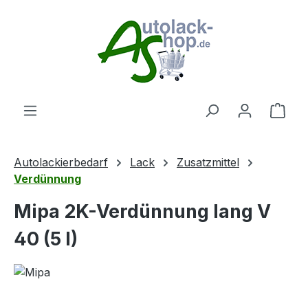
Zum Hauptinhalt springen
Ware
Autolackierbedarf
Lack
Zusatzmittel
Verdünnung
Mipa 2K-Verdünnung lang V
40 (5 l)