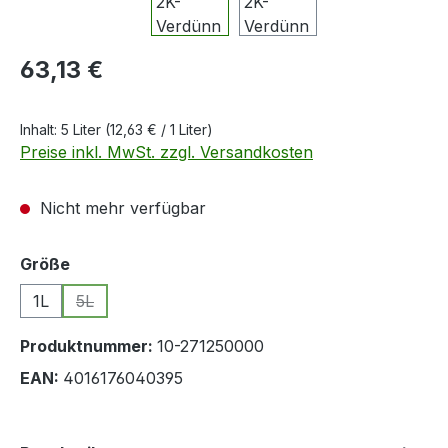
Regulärer Preis:
63,13 €
Inhalt:
5 Liter
(12,63 € / 1 Liter)
Preise inkl. MwSt. zzgl. Versandkosten
Nicht mehr verfügbar
auswählen
Größe
1L
5L
(Diese Option ist zurzeit nicht verfügbar.)
Produktnummer:
10-271250000
EAN:
4016176040395