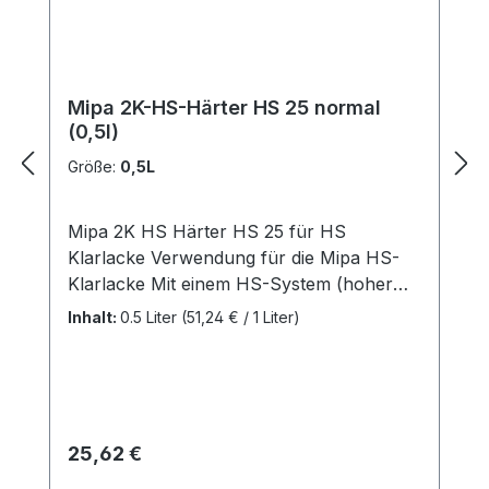
Mipa 2K-HS-Härter HS 25 normal
(0,5l)
Größe:
0,5L
Mipa 2K HS Härter HS 25 für HS
Klarlacke Verwendung für die Mipa HS-
Klarlacke Mit einem HS-System (hoher
Festkörperanteil) spart man Zeit und
Inhalt:
0.5 Liter
(51,24 € / 1 Liter)
Material ein! schnelle Trocknung und
Polierbarkeit Verarbeitung: Angebrochene
Gebinde kurzfristig verbrauchen.
Kennzeichnung gemäß Verordnung (EG)
Nr. 1272/2008: Gefahrenhinweise: (H226)
Regulärer Preis:
25,62 €
Flüssigkeit und Dampf entzündbar (H332)