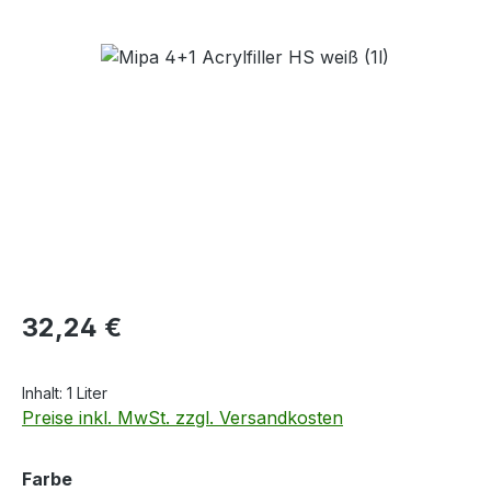
Bildergalerie überspringen
Regulärer Preis:
32,24 €
Inhalt:
1 Liter
Preise inkl. MwSt. zzgl. Versandkosten
auswählen
Farbe