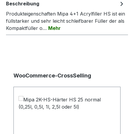
Beschreibung
Produkteigenschaften Mipa 4+1 Acrylfiller HS ist ein
füllstarker und sehr leicht schleifbarer Füller der als
Kompaktfüller o…
Mehr
Produktgalerie überspringen
WooCommerce-CrossSelling