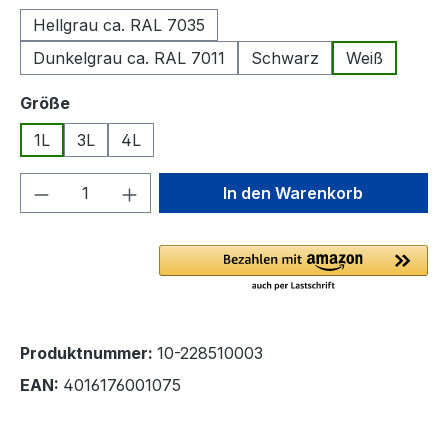
Hellgrau ca. RAL 7035
Dunkelgrau ca. RAL 7011
Schwarz
Weiß
auswählen
Größe
1L
3L
4L
Produkt Anzahl: Gib den gewünschten We
In den Warenkorb
Produktnummer:
10-228510003
EAN:
4016176001075