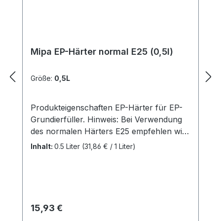
Mipa EP-Härter normal E25 (0,5l)
Größe:
0,5L
Produkteigenschaften EP-Härter für EP-
Grundierfüller. Hinweis: Bei Verwendung
des normalen Härters E25 empfehlen wir
noch die Zugabe von 10% Mipa EP
Inhalt:
0.5 Liter
(31,86 € / 1 Liter)
Verdünnung.Kennzeichnung gemäß
Verordnung (EG) Nr. 1272/2008:
Allgemeine Hinweise: (P101) Ist ärztlicher
Rat erforderlich, Verpackung oder
Kennzeichnungsetikett bereithalten. (P102)
Regulärer Preis:
15,93 €
Darf nicht in die Hände von Kindern