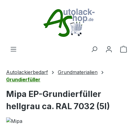
Zum Hauptinhalt springen
Ware
Autolackierbedarf
Grundmaterialien
Grundierfüller
Mipa EP-Grundierfüller
hellgrau ca. RAL 7032 (5l)