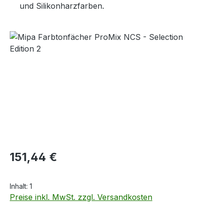
und Silikonharzfarben.
Bildergalerie überspringen
Regulärer Preis:
151,44 €
Inhalt:
1
Preise inkl. MwSt. zzgl. Versandkosten