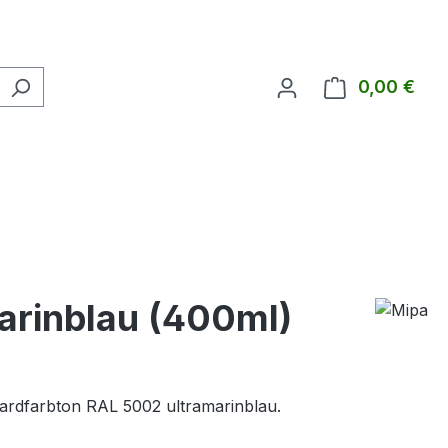
0,00 €
Ware
arinblau (400ml)
dardfarbton RAL 5002 ultramarinblau.