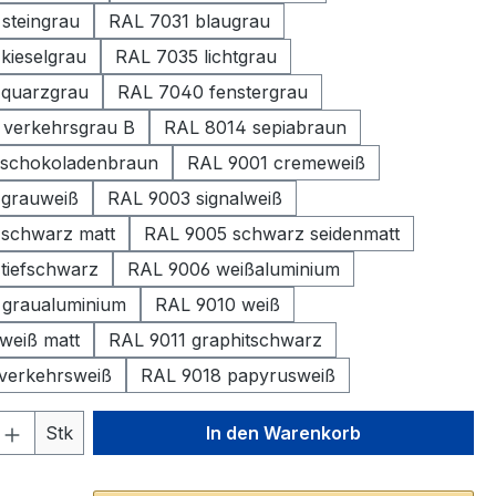
steingrau
RAL 7031 blaugrau
kieselgrau
RAL 7035 lichtgrau
 quarzgrau
RAL 7040 fenstergrau
verkehrsgrau B
RAL 8014 sepiabraun
 schokoladenbraun
RAL 9001 cremeweiß
 grauweiß
RAL 9003 signalweiß
schwarz matt
RAL 9005 schwarz seidenmatt
tiefschwarz
RAL 9006 weißaluminium
graualuminium
RAL 9010 weiß
weiß matt
RAL 9011 graphitschwarz
verkehrsweiß
RAL 9018 papyrusweiß
 Anzahl: Gib den gewünschten Wert ein 
Stk
In den Warenkorb