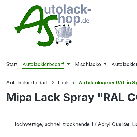
m Hauptinhalt springen
Zur Suche springen
Zur Hauptnavigation springen
Start
Autolackierbedarf
Mischlacke
Autolackie
Autolackierbedarf
Lack
Autolackspray RAL in 
Mipa Lack Spray "RAL C
Hochwertige, schnell trocknende 1K-Acryl Qualität. L