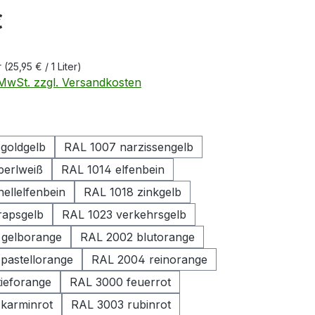
eis:
€
r
(25,95 € / 1 Liter)
. MwSt. zzgl. Versandkosten
ählen
goldgelb
RAL 1007 narzissengelb
perlweiß
RAL 1014 elfenbein
ellelfenbein
RAL 1018 zinkgelb
rapsgelb
RAL 1023 verkehrsgelb
 gelborange
RAL 2002 blutorange
pastellorange
RAL 2004 reinorange
tieforange
RAL 3000 feuerrot
karminrot
RAL 3003 rubinrot