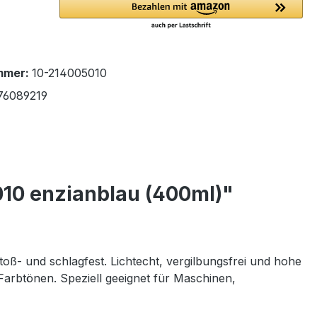
mmer:
10-214005010
76089219
10 enzianblau (400ml)"
oß- und schlagfest. Lichtecht, vergilbungsfrei und hohe
rbtönen. Speziell geeignet für Maschinen,