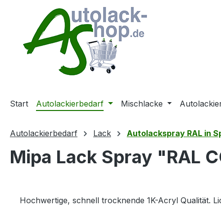
m Hauptinhalt springen
Zur Suche springen
Zur Hauptnavigation springen
Start
Autolackierbedarf
Mischlacke
Autolackie
Autolackierbedarf
Lack
Autolackspray RAL in 
Mipa Lack Spray "RAL C
Hochwertige, schnell trocknende 1K-Acryl Qualität. 