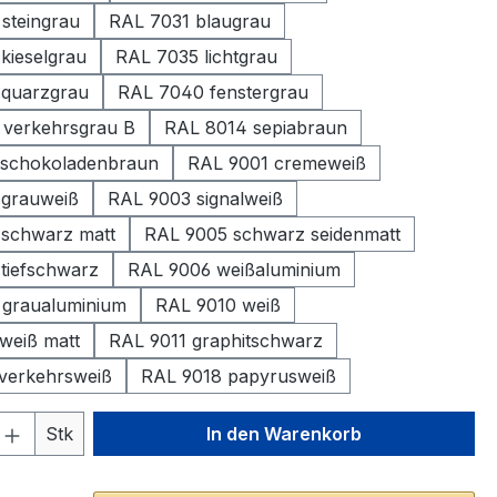
steingrau
RAL 7031 blaugrau
kieselgrau
RAL 7035 lichtgrau
 quarzgrau
RAL 7040 fenstergrau
verkehrsgrau B
RAL 8014 sepiabraun
 schokoladenbraun
RAL 9001 cremeweiß
 grauweiß
RAL 9003 signalweiß
schwarz matt
RAL 9005 schwarz seidenmatt
tiefschwarz
RAL 9006 weißaluminium
graualuminium
RAL 9010 weiß
weiß matt
RAL 9011 graphitschwarz
verkehrsweiß
RAL 9018 papyrusweiß
 Anzahl: Gib den gewünschten Wert ein 
Stk
In den Warenkorb