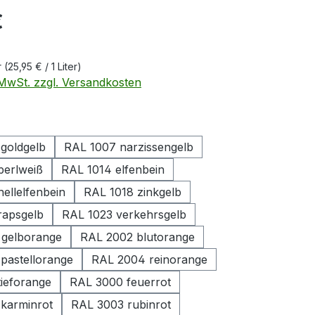
eis:
€
r
(25,95 € / 1 Liter)
. MwSt. zzgl. Versandkosten
ählen
goldgelb
RAL 1007 narzissengelb
perlweiß
RAL 1014 elfenbein
ellelfenbein
RAL 1018 zinkgelb
rapsgelb
RAL 1023 verkehrsgelb
 gelborange
RAL 2002 blutorange
pastellorange
RAL 2004 reinorange
tieforange
RAL 3000 feuerrot
karminrot
RAL 3003 rubinrot