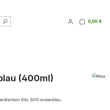
0,00 €
Ware
blau (400ml)
dardfarbton RAL 5010 enzianblau.