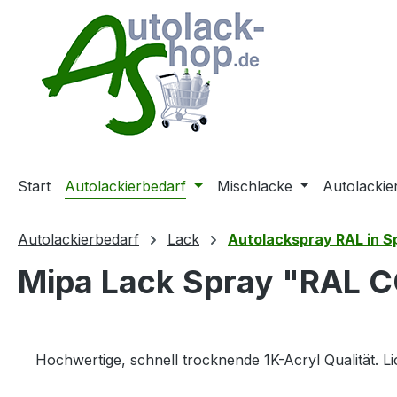
m Hauptinhalt springen
Zur Suche springen
Zur Hauptnavigation springen
Start
Autolackierbedarf
Mischlacke
Autolackie
Autolackierbedarf
Lack
Autolackspray RAL in 
Mipa Lack Spray "RAL C
Hochwertige, schnell trocknende 1K-Acryl Qualität. L