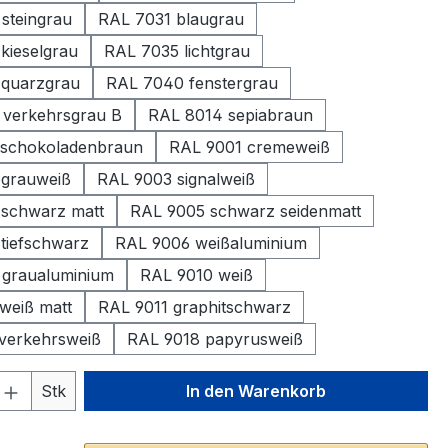
steingrau
RAL 7031 blaugrau
kieselgrau
RAL 7035 lichtgrau
 quarzgrau
RAL 7040 fenstergrau
verkehrsgrau B
RAL 8014 sepiabraun
 schokoladenbraun
RAL 9001 cremeweiß
 grauweiß
RAL 9003 signalweiß
schwarz matt
RAL 9005 schwarz seidenmatt
tiefschwarz
RAL 9006 weißaluminium
graualuminium
RAL 9010 weiß
weiß matt
RAL 9011 graphitschwarz
verkehrsweiß
RAL 9018 papyrusweiß
 Anzahl: Gib den gewünschten Wert ein 
Stk
In den Warenkorb