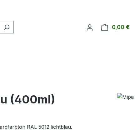
0,00 €
Ware
au (400ml)
ardfarbton RAL 5012 lichtblau.