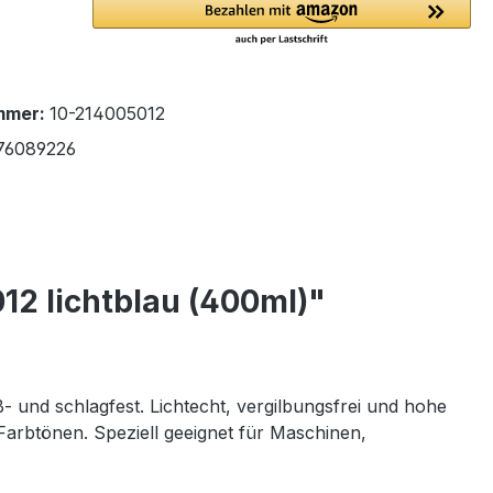
mmer:
10-214005012
76089226
2 lichtblau (400ml)"
- und schlagfest. Lichtecht, vergilbungsfrei und hohe
rbtönen. Speziell geeignet für Maschinen,