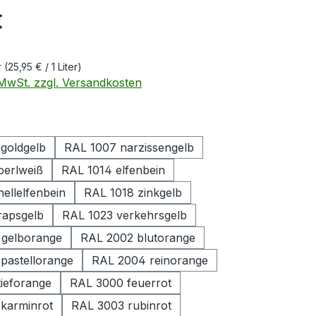
eis:
€
r
(25,95 € / 1 Liter)
. MwSt. zzgl. Versandkosten
ählen
goldgelb
RAL 1007 narzissengelb
perlweiß
RAL 1014 elfenbein
ellelfenbein
RAL 1018 zinkgelb
rapsgelb
RAL 1023 verkehrsgelb
 gelborange
RAL 2002 blutorange
pastellorange
RAL 2004 reinorange
tieforange
RAL 3000 feuerrot
karminrot
RAL 3003 rubinrot