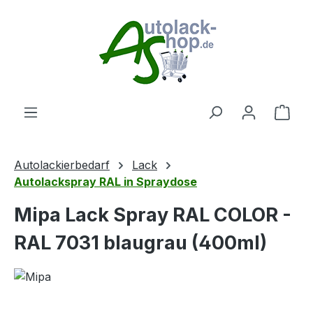
Zum Hauptinhalt springen
Ware
Autolackierbedarf
Lack
Autolackspray RAL in Spraydose
Mipa Lack Spray RAL COLOR -
RAL 7031 blaugrau (400ml)