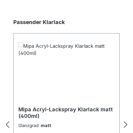
Produktgalerie überspringen
Passender Klarlack
Mipa Acryl-Lackspray Klarlack matt
(400ml)
Glanzgrad:
matt