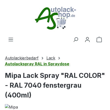
Zum Hauptinhalt springen
Ware
Autolackierbedarf
Lack
Autolackspray RAL in Spraydose
Mipa Lack Spray "RAL COLOR"
- RAL 7040 fenstergrau
(400ml)