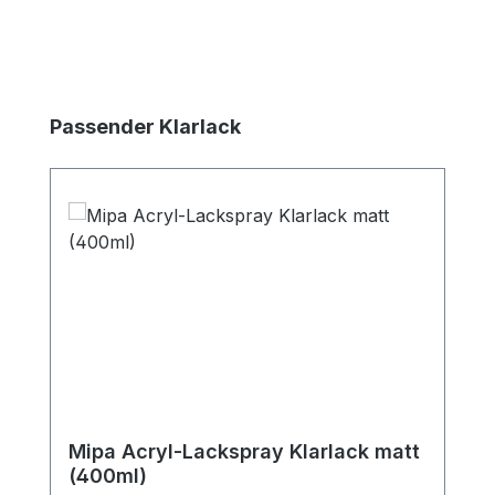
Produktgalerie überspringen
Passender Klarlack
Mipa Acryl-Lackspray Klarlack matt
(400ml)