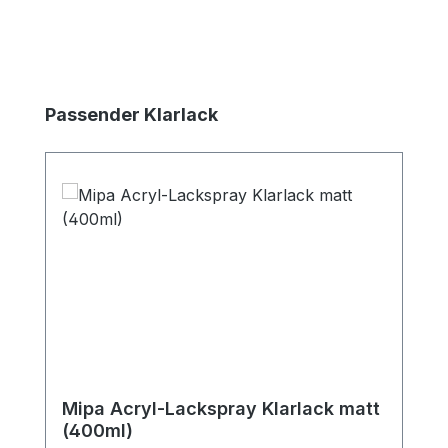
Produktgalerie überspringen
Passender Klarlack
Mipa Acryl-Lackspray Klarlack matt
(400ml)