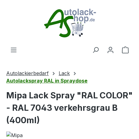
Zum Hauptinhalt springen
Ware
Autolackierbedarf
Lack
Autolackspray RAL in Spraydose
Mipa Lack Spray "RAL COLOR"
- RAL 7043 verkehrsgrau B
(400ml)