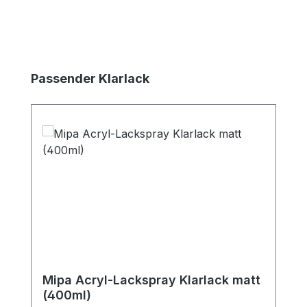
Produktgalerie überspringen
Passender Klarlack
Mipa Acryl-Lackspray Klarlack matt
(400ml)