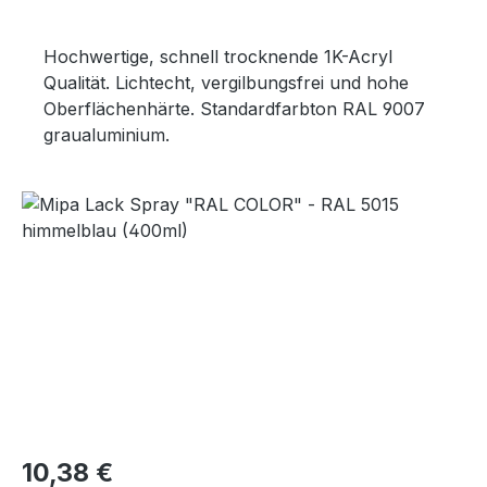
Hochwertige, schnell trocknende 1K-Acryl
Qualität. Lichtecht, vergilbungsfrei und hohe
Oberflächenhärte. Standardfarbton RAL 9007
graualuminium.
Bildergalerie überspringen
Regulärer Preis:
10,38 €