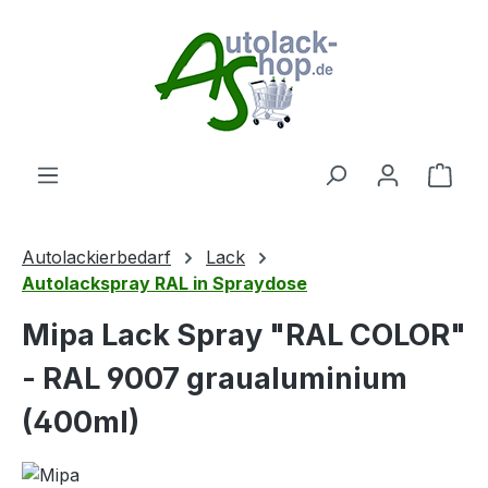
Zum Hauptinhalt springen
Ware
Autolackierbedarf
Lack
Autolackspray RAL in Spraydose
Mipa Lack Spray "RAL COLOR"
- RAL 9007 graualuminium
(400ml)