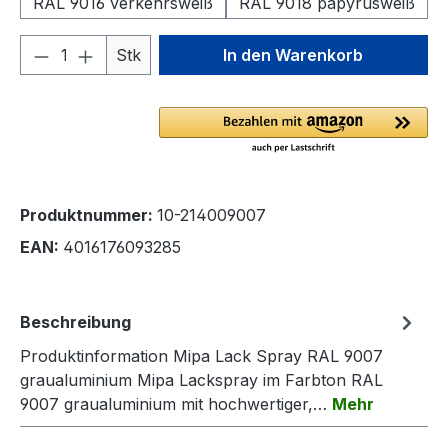
RAL 9016 verkehrsweiß
RAL 9018 papyrusweiß
Produkt Anzahl: Gib den gewünschten We
Stk
In den Warenkorb
Produktnummer:
10-214009007
EAN:
4016176093285
Beschreibung
Produktinformation Mipa Lack Spray RAL 9007
graualuminium Mipa Lackspray im Farbton RAL
9007 graualuminium mit hochwertiger,…
Mehr